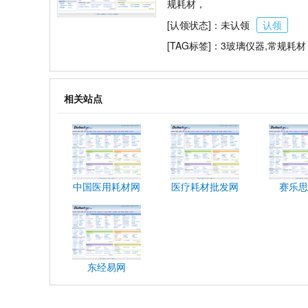
规耗材，
[认领状态]：未认领
认领
[TAG标签]：3玻璃仪器,常规耗
相关站点
中国医用耗材网
医疗耗材批发网
赛乐思
东经易网