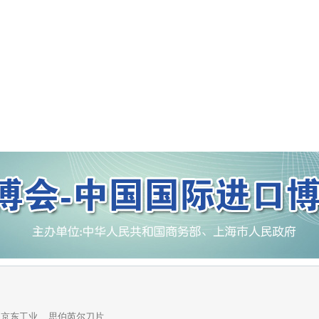
京东工业
思伯芮尔刀片