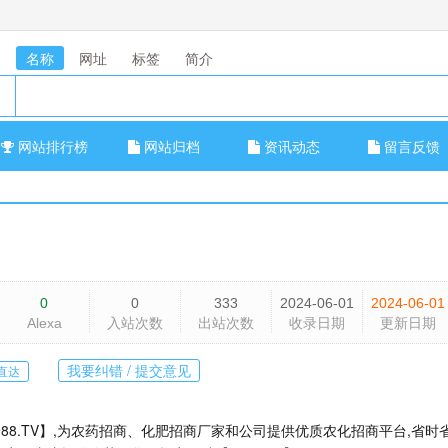
名称
网址
标签
简介
网站排行榜
网站归档
资讯动态
留言反馈
0
0
333
2024-06-01
2024-06-01
Alexa
入站次数
出站次数
收录日期
更新日期
我要纠错 / 提交意见
直达
88.TV】,为农药招商、化肥招商厂家和公司提供优质农化招商平台,省时