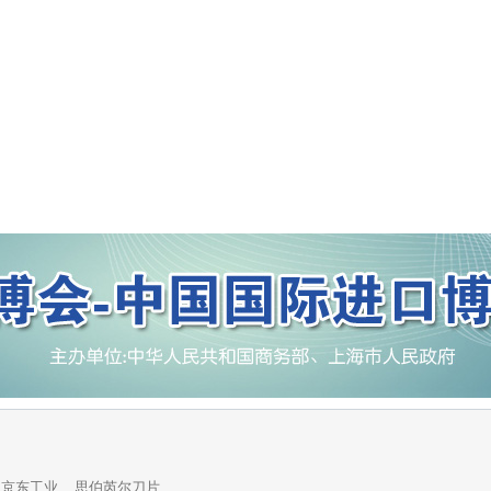
京东工业
思伯芮尔刀片