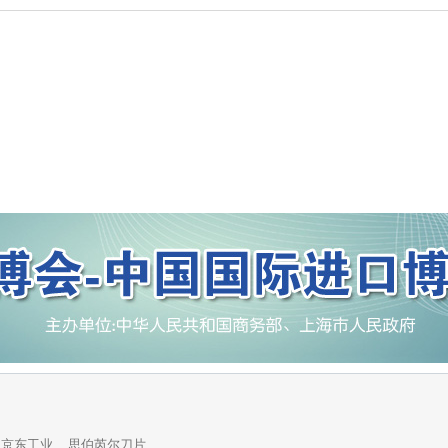
京东工业
思伯芮尔刀片