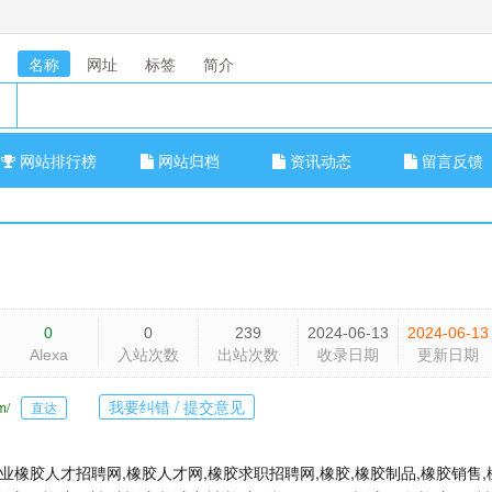
名称
网址
标签
简介
网站排行榜
网站归档
资讯动态
留言反馈
0
0
239
2024-06-13
2024-06-13
Alexa
入站次数
出站次数
收录日期
更新日期
我要纠错 / 提交意见
m/
直达
橡胶人才招聘网,橡胶人才网,橡胶求职招聘网,橡胶,橡胶制品,橡胶销售,